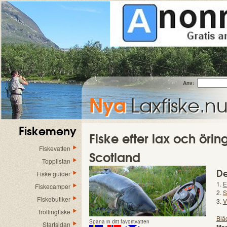
Anv:
Nya
Laxfiske.n
Fiskemeny
Fiske efter lax och örin
Fiskevatten
Scotland
Topplistan
De
Fiske guider
1.
E
Fiskecamper
2.
S
Fiskebutiker
3.
V
Trollingfiske
Blä
Spana in ditt favoritvatten
Startsidan