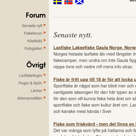
Mes
Forum
Senaste nytt
Senaste nytt
.
Fiskeforum
Köp&sälj
Laxfiske Laksefiske Gaula Norge, Norw
Fotogalleri
Norges hetaste laxfiske älv med fångster öv
fiskecamper, men undra om inte Gaula flygi
Övrigt
reppe övre och nedre mfl mera info strax.
Laxfiskeflugor
Fiske är fritt upp till 18 år för att loc
Flugor & Spön
Sportfiske är något som har blivit mer och
Länkar
vanligaste säsongen för den här typen av 
för den som vill kunna fiska hela året om
Allemansrätten
sportfiske och fiske som kultur året om. Lax
och kanske mest kända i Sver
Fiske som friskvård - men det finns en
Det var många som lyfte på hattarna och fira