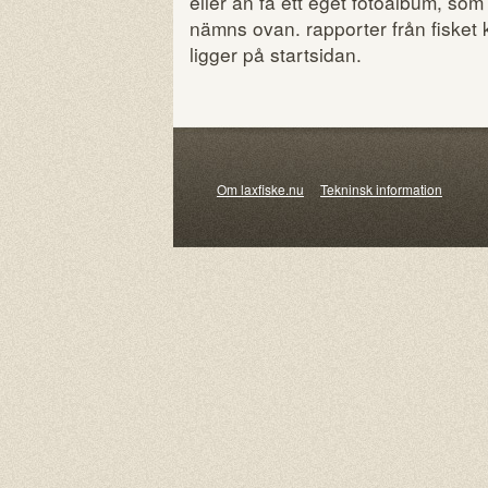
eller ån få ett eget fotoalbum, 
nämns ovan. rapporter från fisket 
ligger på startsidan.
Om laxfiske.nu
Tekninsk information
© 20