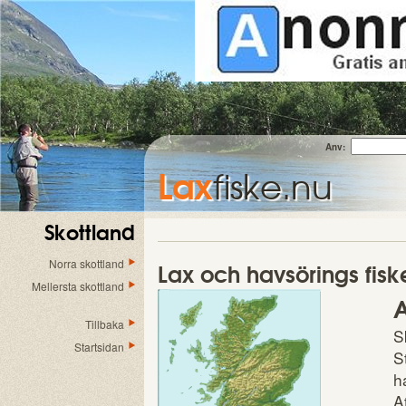
Anv:
Lax
fiske.nu
Skottland
Norra skottland
Lax och havsörings fiske
Mellersta skottland
A
Tillbaka
S
Startsidan
S
h
A