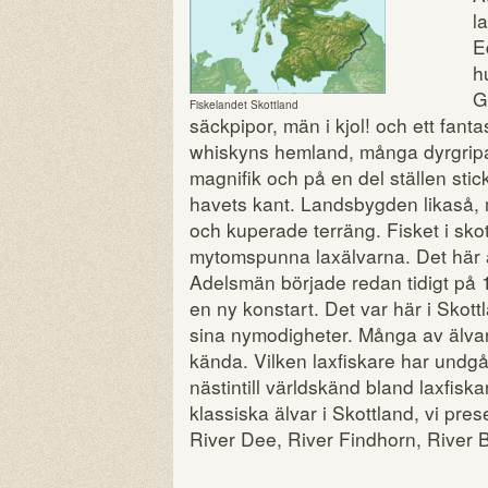
l
E
h
G
Fiskelandet Skottland
säckpipor, män i kjol! och ett fanta
whiskyns hemland, många dyrgripar
magnifik och på en del ställen stic
havets kant. Landsbygden likaså, 
och kuperade terräng. Fisket i sko
mytomspunna laxälvarna. Det här ä
Adelsmän började redan tidigt på 1
en ny konstart. Det var här i Sko
sina nymodigheter. Många av älva
kända. Vilken laxfiskare har undgå
nästintill världskänd bland laxfisk
klassiska älvar i Skottland, vi pres
River Dee, River Findhorn, River 