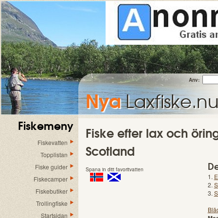
Anv:
Nya
Laxfiske.n
Fiskemeny
Fiske efter lax och örin
Fiskevatten
Scotland
Topplistan
De
Fiske guider
Spana in ditt favoritvatten
1.
E
Fiskecamper
2.
S
Fiskebutiker
3.
S
Trollingfiske
Blä
Startsidan