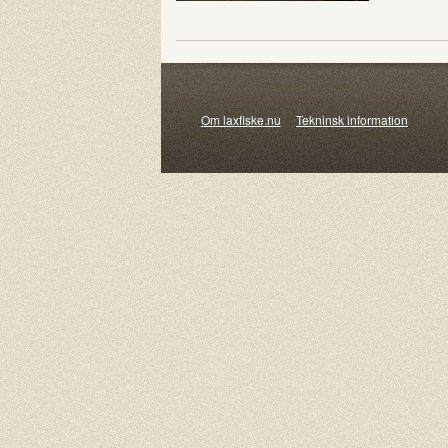
Om laxfiske.nu
Tekninsk information
© 20