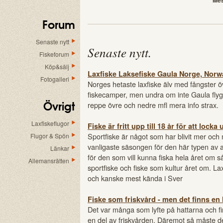
Mes
Forum
Senaste nytt
Senaste nytt
.
Fiskeforum
Köp&sälj
Laxfiske Laksefiske Gaula Norge, Norw
Fotogalleri
Norges hetaste laxfiske älv med fångster öv
fiskecamper, men undra om inte Gaula flygi
Övrigt
reppe övre och nedre mfl mera info strax.
Laxfiskeflugor
Fiske är fritt upp till 18 år för att loc
Sportfiske är något som har blivit mer och
Flugor & Spön
vanligaste säsongen för den här typen av 
Länkar
för den som vill kunna fiska hela året om
Allemansrätten
sportfiske och fiske som kultur året om. Lax
och kanske mest kända i Sver
Fiske som friskvård - men det finns en
Det var många som lyfte på hattarna och fira
en del av friskvården. Däremot så måste 