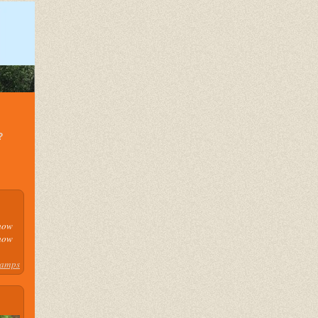
?
how
how
camps