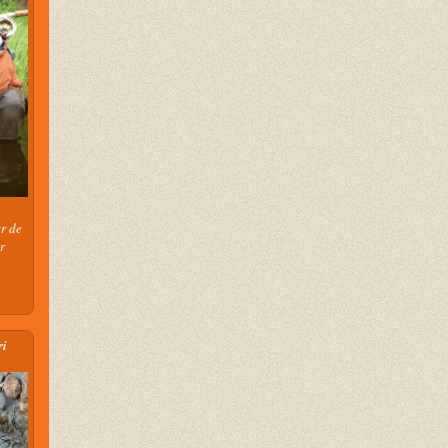
r de
r
ri