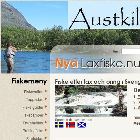
Anv:
Nya
Laxfiske.n
Fiskemeny
Fiske efter lax och öring i Sve
De
Fiskevatten
1.
E
Topplistan
2.
S
Fiske guider
3.
S
Fiskecamper
Blä
Spana in ditt favoritvatten
Fiskebutiker
Mes
Trollingfiske
Startsidan