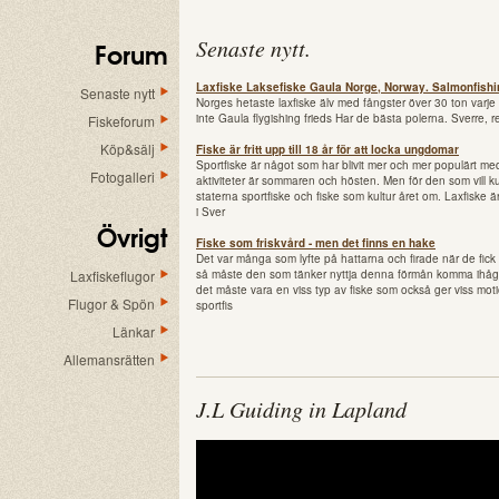
Senaste nytt
.
Forum
Laxfiske Laksefiske Gaula Norge, Norway. Salmonfishi
Senaste nytt
Norges hetaste laxfiske älv med fångster över 30 ton varj
inte Gaula flygishing frieds Har de bästa polerna. Sverre, 
Fiskeforum
Köp&sälj
Fiske är fritt upp till 18 år för att locka ungdomar
Sportfiske är något som har blivit mer och mer populärt me
Fotogalleri
aktiviteter är sommaren och hösten. Men för den som vill 
staterna sportfiske och fiske som kultur året om. Laxfiske 
i Sver
Övrigt
Fiske som friskvård - men det finns en hake
Det var många som lyfte på hattarna och firade när de fick r
Laxfiskeflugor
så måste den som tänker nyttja denna förmån komma ihåg en
det måste vara en viss typ av fiske som också ger viss moti
Flugor & Spön
sportfis
Länkar
Allemansrätten
J.L Guiding in Lapland