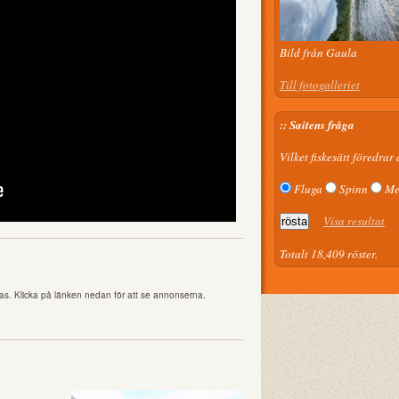
Bild från Gaula
Till fotogalleriet
:: Saitens fråga
Vilket fiskesätt föredrar
Fluga
Spinn
Me
Visa resultat
Totalt 18,409 röster.
as. Klicka på länken nedan för att se annonserna.