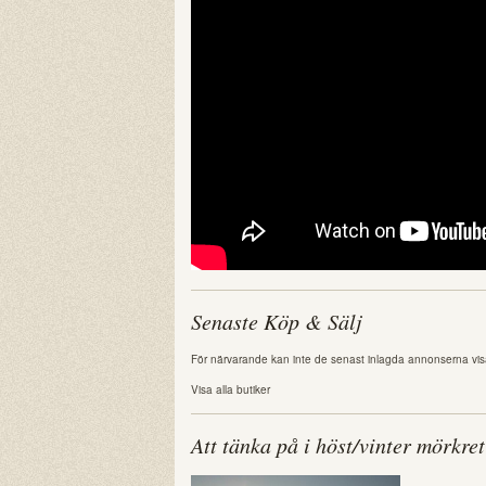
Senaste Köp & Sälj
För närvarande kan inte de senast inlagda annonserna vis
Visa alla butiker
Att tänka på i höst/vinter mörkret