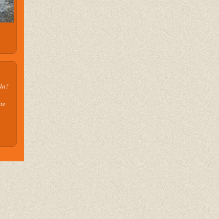
 du?
te