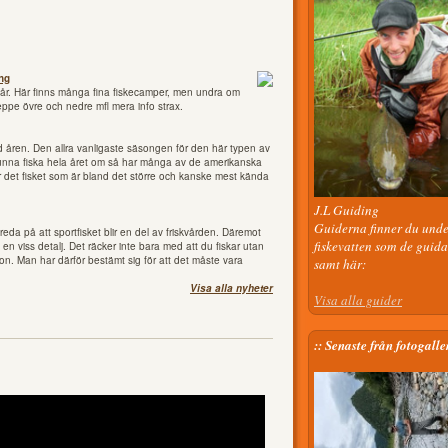
ng
e år. Här finns många fina fiskecamper, men undra om
reppe övre och nedre mfl mera info strax.
d åren. Den allra vanligaste säsongen för den här typen av
kunna fiska hela året om så har många av de amerikanska
är det fisket som är bland det större och kanske mest kända
J.L Guiding
Guiderna finner du unde
eda på att sportfisket blir en del av friskvården. Däremot
fiskevatten som de guida
 viss detalj. Det räcker inte bara med att du fiskar utan
on. Man har därför bestämt sig för att det måste vara
samt här:
Visa alla nyheter
Visa alla guider
:: Senaste från fotogalle