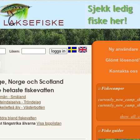
Ny användare
Lösen:
u
Glömt lösenord
Kontakta oss
rige, Norge och Scotland
 hetaste fiskevatten
:: Fiskecamper
mån - Småland
currently_now_camp_s
teindalselva - Tröndelag
currently_now_camp_s
kellefteå älv - Västerbotten
show_all_
ddra bland fiskevatten
t fångstrika älvarna
Visa topplistan
:: Fiske guider