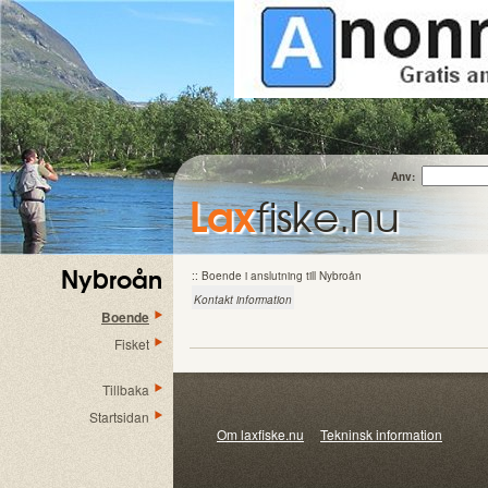
Anv:
Lax
fiske.nu
Nybroån
:: Boende i anslutning till Nybroån
Kontakt information
Boende
Fisket
Tillbaka
Startsidan
Om laxfiske.nu
Tekninsk information
© 20