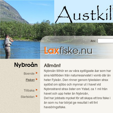
Anv:
Lax
fiske.nu
Nybroån
Allmänt
Nybroån tillhör en av våra sydligaste åar som har
Boende
sina källflöden från naturresarvatet i vomb där ån
Fisket
heter Fyleån. Den rinner genom fyledalen strax
sydöst om sjöbo och mynnar ut i havet vid
Nybrostrand strax öster om Ystad, ca 1 mil från
Tillbaka
havet och upp heter ån Nybroån,
Startsidan
Det har jobbats mycket för att skapa ett bra fiske i
ån som nu har börjat ge resultat i ett fint
havsöringsfiske.