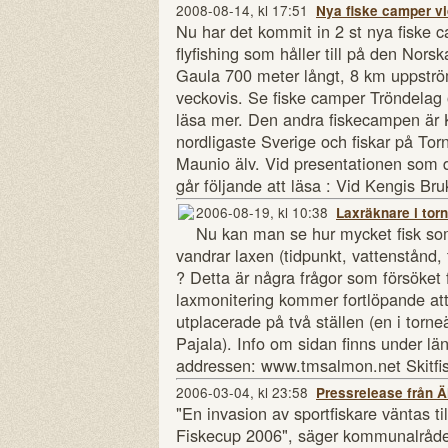
2008-08-14, kl 17:51
Nya fiske camper vi
Nu har det kommit in 2 st nya fiske
flyfishing som håller till på den Nor
Gaula 700 meter långt, 8 km uppströ
veckovis. Se fiske camper Tröndelag 
läsa mer. Den andra fiskecampen är Ke
nordligaste Sverige och fiskar på To
Maunio älv. Vid presentationen som d
går följande att läsa : Vid Kengis Bruk
2006-08-19, kl 10:38
Laxräknare i tor
Nu kan man se hur mycket fisk som
vandrar laxen (tidpunkt, vattenstånd,
? Detta är några frågor som försöket f
laxmonitering kommer fortlöpande att
utplacerade på två ställen (en i torn
Pajala). Info om sidan finns under län
addressen: www.tmsalmon.net Skitfis
2006-03-04, kl 23:58
Pressrelease från Ä
"En invasion av sportfiskare väntas ti
Fiskecup 2006", säger kommunalråde