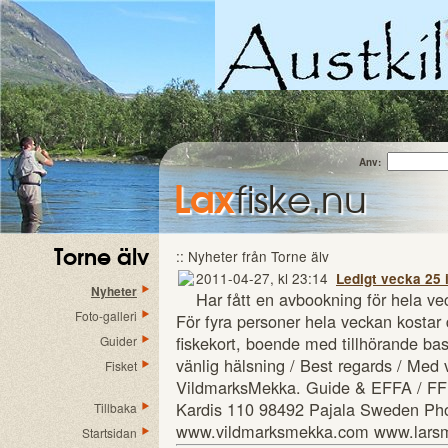
Anv:
Lax
fiske.nu
Torne älv
:: Nyheter från Torne älv
2011-04-27, kl 23:14
Ledigt vecka 25 i
Nyheter
Har fått en avbookning för hela vec
Foto-galleri
För fyra personer hela veckan kostar 
fiskekort, boende med tillhörande ba
Guider
vänlig hälsning / Best regards / Med 
Fisket
VildmarksMekka. Guide & EFFA / FFF 
Kardis 110 98492 Pajala Sweden Ph
Tillbaka
www.vildmarksmekka.com www.lars
Startsidan