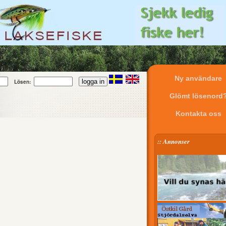
Ny användare
Lösen:
Glömt lösenord
Kontakta oss
:: Annonser