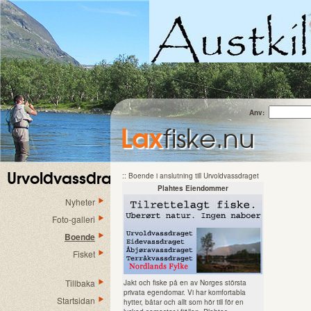
Anv:
Lax
fiske.nu
Urvoldvassdraget
:: Boende i anslutning till Urvoldvassdraget
Plahtes Eiendommer
Nyheter
Foto-galleri
Boende
Fisket
Tillbaka
Jakt och fiske på en av Norges största
privata egendomar. Vi har komfortabla
Startsidan
hytter, båtar och allt som hör till för en