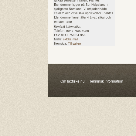
lyckad semester i fjällen. Plahtes
Eiendommer ligger på Sör-Helgeland, i
sydligaste Nordland. Vi erbjuder både
enklare och exklusiva upplevelser. Plahtes
Eiendommer innehåller 4 älvar, sjöar och
en stor natur.
Kontakt information
Telefon: 0047 75034028
Fax: 0047 750 34 356
Maila:
skicka mail
Hemsida:
Till saiten
Om laxfiske.nu
Tekninsk information
© 20