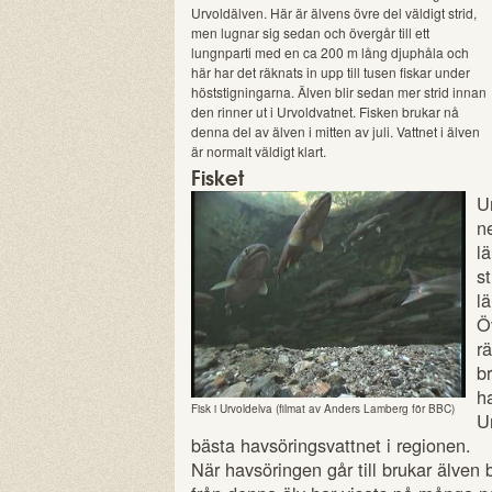
Urvoldälven. Här är älvens övre del väldigt strid,
men lugnar sig sedan och övergår till ett
lungnparti med en ca 200 m lång djuphåla och
här har det räknats in upp till tusen fiskar under
höststigningarna. Älven blir sedan mer strid innan
den rinner ut i Urvoldvatnet. Fisken brukar nå
denna del av älven i mitten av juli. Vattnet i älven
är normalt väldigt klart.
Fisket
U
n
l
s
lä
Ö
r
b
h
Fisk i Urvoldelva (filmat av Anders Lamberg för BBC)
U
bästa havsöringsvattnet i regionen.
När havsöringen går till brukar älven b