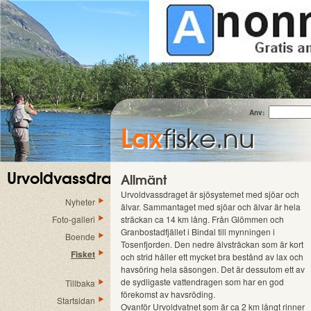
Anv:
Lax
fiske.nu
Urvoldvassdraget
Allmänt
Urvoldvassdraget är sjösystemet med sjöar och
Nyheter
älvar. Sammantaget med sjöar och älvar är hela
Foto-galleri
sträckan ca 14 km lång. Från Glömmen och
Granbostadfjället i Bindal till mynningen i
Boende
Tosenfjorden. Den nedre älvsträckan som är kort
Fisket
och strid håller ett mycket bra bestånd av lax och
havsöring hela säsongen. Det är dessutom ett av
de sydligaste vattendragen som har en god
Tillbaka
förekomst av havsröding.
Startsidan
Ovanför Urvoldvatnet som är ca 2 km långt rinner