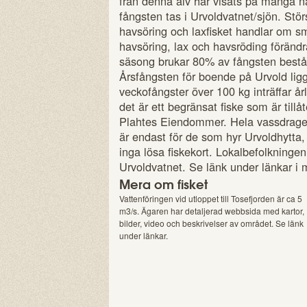
från denna älv har visats på många na
fångsten tas i Urvoldvatnet/sjön. Stö
havsöring och laxfisket handlar om sm
havsöring, lax och havsröding förän
säsong brukar 80% av fångsten bestå
Årsfångsten för boende på Urvold lig
veckofångster över 100 kg inträffar 
det är ett begränsat fiske som är till
Plahtes Eiendommer. Hela vassdraget
är endast för de som hyr Urvoldhytta,
inga lösa fiskekort. Lokalbefolkningen h
Urvoldvatnet. Se länk under länkar i
Mera om fisket
Vattenföringen vid utloppet till Tosefjorden är ca 5
m3/s. Ägaren har detaljerad webbsida med kartor,
bilder, video och beskrivelser av området. Se länk
under länkar.