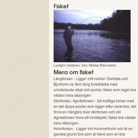
Fisket
Laxfight i öreälven, foto: Nicklas Brännström
Mera om fisket
Långforsen - Ligger mitt mellan Öreträsk och
Bjurholm ca 3km lång forssträcka med
omväxlande stryk och pooler, fiskar som regel bra
nästan hela säsongen
Storforsen, Agnäsforsen - 2st kraftiga forsar med
en del djupa pooler som ligger efter varandra, det
finns en hängbro över storforsen och vid
Agnesforsen finns ett vindskydd, fiskar bra nästan
hela säsongen.
Holmforsen - Ligger vid Hummelholm och är en
ganska grund fors som är känd som en bra