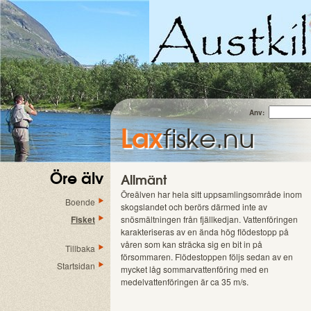
Anv:
Lax
fiske.nu
Öre älv
Allmänt
Öreälven har hela sitt uppsamlingsområde inom
Boende
skogslandet och berörs därmed inte av
Fisket
snösmältningen från fjällkedjan. Vattenföringen
karakteriseras av en ända hög flödestopp på
våren som kan sträcka sig en bit in på
Tillbaka
försommaren. Flödestoppen följs sedan av en
Startsidan
mycket låg sommarvattenföring med en
medelvattenföringen är ca 35 m/s.