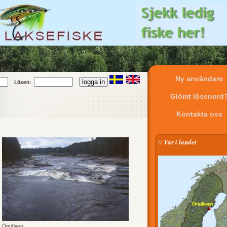
Ny användare
Lösen:
Glömt lösenord
Kontakta oss
:: Var i landet
Öreälven