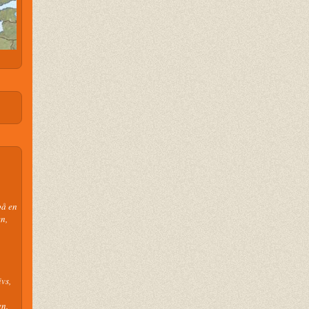
på en
n,
vs,
n,