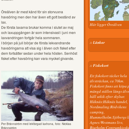
Öreälven är mest känd för sin storvuxna
havsöring men den har även ett gott bestånd av
lax.
Här ligger Öreälven
De första laxarna brukar komma i slutet av maj
och laxuppgången är som intensivast i juni men
laxvandringen fortgår hela sommaren.
:: Länkar
I början på juli börjar de första lekvandrande
havsöringarna att visa sig i älven och fisket efter
dem fortsätter sedan under hela hösten. Senhöst
fisket efter havsöring kan vara mycket givande.
:: Fiskekort
Ett fiskekort täcker hela
älvsträckan, ca 70km.
Fiskekort finns att köpa 
mängd ställen längs älve
håll utkik efter skyltar.
Håknäs:Håknäs handel,
Nordmaling:Rödvikens
camping,
Hummelholm:Sjöbergs li
Agnes:Westmans livs,
Per Brännström med lekfärgad laxhona, foto: Nicklas
Bjurholm:Centrumkioske
Brännström