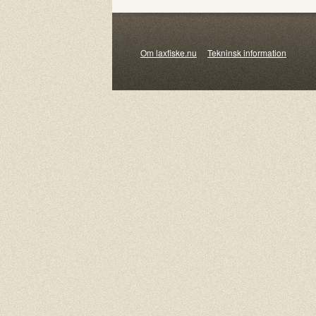
Om laxfiske.nu
Tekninsk information
© 20