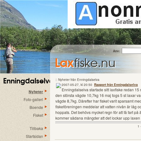
Anv:
Lax
fiske.nu
Enningdalselva
:: Nyheter från Enningdalselva
2007-05-27, kl 20:50
Rapport från Enningdalselva
Enningdalselva startade sitt laxfiske redan 15
Nyheter
den största vägde 10,7kg 16 maj togs 5 st laxar v
Foto-galleri
vägde 8,7kg. Därefter har fisket varit sparsamt m
fiskeföreningen meddelar att vatten nivån är låg o
Boende
hoppats. Det behövs mycket regn för att få fart på
Fisket
kommer sådana mängder att det lockar upp laxen i äl
1 
Tillbaka
Startsidan