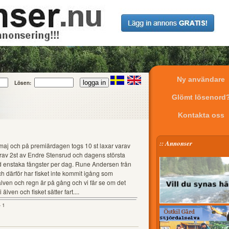
Ny användare
Lösen:
Glömt lösenord
Kontakta oss
:: Annonser
 maj och på premiärdagen togs 10 st laxar varav
arav 2st av Endre Stensrud och dagens största
ed enstaka fångster per dag. Rune Andersen från
ch därför har fisket inte kommit igång som
 älven och regn är på gång och vi får se om det
ven och fisket sätter fart....
- 1