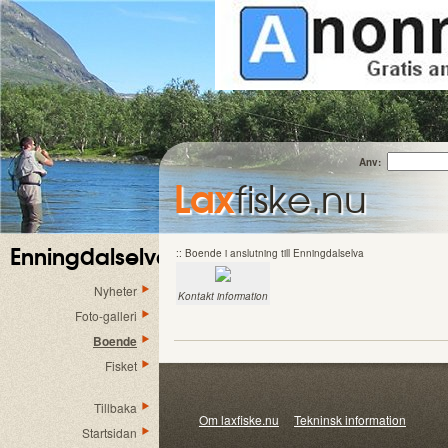
Anv:
Lax
fiske.nu
Enningdalselva
:: Boende i anslutning till Enningdalselva
Nyheter
Kontakt information
Foto-galleri
Boende
Fisket
Tillbaka
Om laxfiske.nu
Tekninsk information
© 20
Startsidan