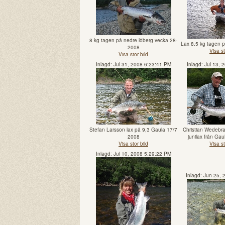
8 kg tagen på nedre löberg vecka 28-
Lax 8.5 kg tagen 
2008
Visa st
Visa stor bild
Inlagd: Jul 31, 2008 6:23:41 PM
Inlagd: Jul 13,
Stefan Larsson lax på 9,3 Gaula 17/7
Christian Wedebr
2008
junilax från Gau
Visa stor bild
Visa st
Inlagd: Jul 10, 2008 5:29:22 PM
Inlagd: Jun 25,