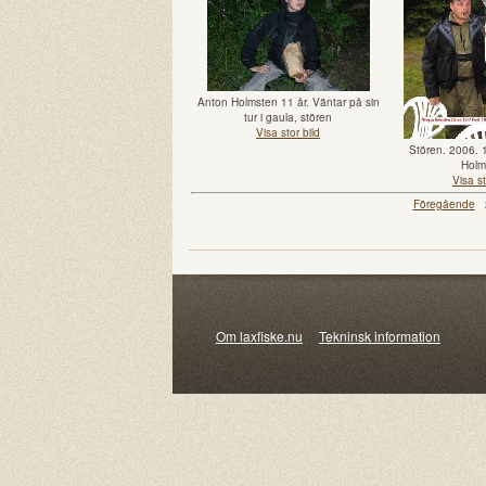
Anton Holmsten 11 år. Väntar på sin
tur i gaula, stören
Visa stor bild
Stören. 2006. 
Holm
Visa st
Föregående
2
Om laxfiske.nu
Tekninsk information
© 20