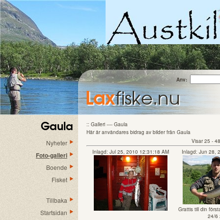
Anv:
Lax
fiske.nu
Gaula
:: Galleri ---- Gaula
Här är användares bidrag av bilder från Gaula
Visar 25 - 48
Nyheter
Inlagd: Jul 25, 2010 12:31:18 AM
Inlagd: Jun 28,
Foto-galleri
Boende
Fisket
Tillbaka
Grattis till din för
Startsidan
24/6