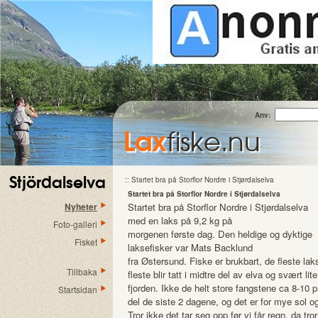
Anv:
Lax
fiske.nu
Stjördalselva
:: Startet bra på Storflor Nordre i Stjørdalselva
Startet bra på Storflor Nordre i Stjørdalselva
Nyheter
Startet bra på Storflor Nordre i Stjørdalselva
med en laks på 9,2 kg på
Foto-galleri
morgenen første dag. Den heldige og dyktige
Fisket
laksefisker var Mats Backlund
fra Østersund. Fiske er brukbart, de fleste laks
Tillbaka
fleste blir tatt i midtre del av elva og svært lit
fjorden. Ikke de helt store fangstene ca 8-10 
Startsidan
del de siste 2 dagene, og det er for mye sol o
Tror ikke det tar seg opp før vi får regn, da tror