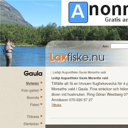
Anv:
Lax
fiske.nu
Gaula
:: Ledigt Augustifiske Gaula Morseths vald
Ledigt Augustifiske Gaula Morseths vald
Nyheter
Tillfälle att få en trivsam flugfiskevecka för 4
Morseths vald i Gaula. Fina sträckor och höl
Foto-galleri
älven vid husknuten. Ring Göran Westberg 070
Boende
Arvidsson 070-320 57 27
Fisket
Tillbaka
Tillbaka
Startsidan