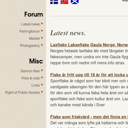
Wat
Forum
Latest news
Latest news
.
Fishingforum
Market
Laxfiske Laksefiske Gaula Norge, Norw
Photogallery
Norges hetaste laxfiske älv med fångster öv
fiskecamper, men undra om inte Gaula flygi
Misc
reppe övre och nedre mfl mera info strax.
Salmon flies
Fiske är fritt upp till 18 år för att loc
Flies & rods
Sportfiske är något som har blivit mer och
Links
vanligaste säsongen för den här typen av 
för den som vill kunna fiska hela året om
Right of Public Access
sportfiske och fiske som kultur året om. Lax
och kanske mest kända i Sver
Fiske som friskvård - men det finns en
Det var många som lyfte på hattarna och fira