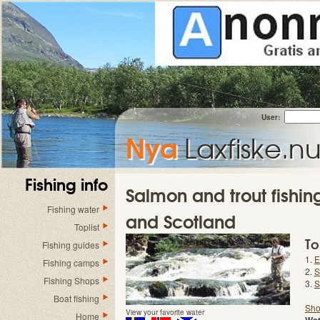
User:
Nya
Laxfiske.n
Fishing info
Salmon and trout fishi
Fishing water
and Scotland
Toplist
To
Fishing guides
1.
E
Fishing camps
2.
S
Fishing Shops
3.
S
Boat fishing
Sho
View your favorite water
Home