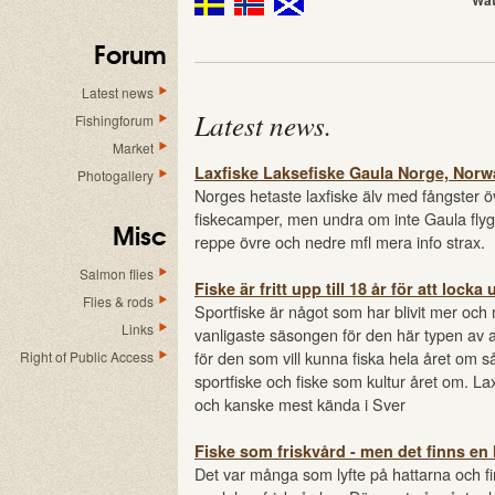
Wat
Forum
Latest news
Latest news
.
Fishingforum
Market
Laxfiske Laksefiske Gaula Norge, Norw
Photogallery
Norges hetaste laxfiske älv med fångster öv
fiskecamper, men undra om inte Gaula flygi
Misc
reppe övre och nedre mfl mera info strax.
Salmon flies
Fiske är fritt upp till 18 år för att loc
Flies & rods
Sportfiske är något som har blivit mer och
Links
vanligaste säsongen för den här typen av 
för den som vill kunna fiska hela året om
Right of Public Access
sportfiske och fiske som kultur året om. Lax
och kanske mest kända i Sver
Fiske som friskvård - men det finns en
Det var många som lyfte på hattarna och fira