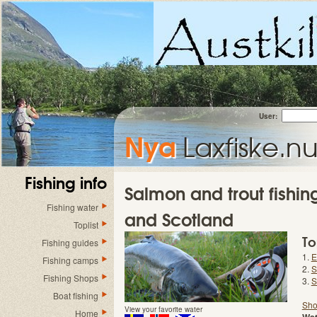
User:
Nya
Laxfiske.n
Fishing info
Salmon and trout fishi
Fishing water
and Scotland
Toplist
To
Fishing guides
1.
E
Fishing camps
2.
S
Fishing Shops
3.
S
Boat fishing
Sho
View your favorite water
Home