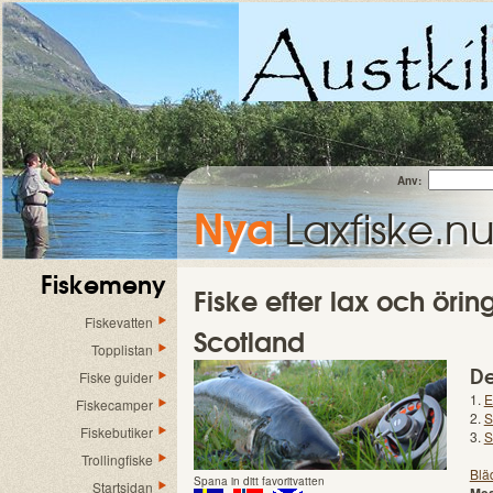
Anv:
Nya
Laxfiske.n
Fiskemeny
Fiske efter lax och örin
Fiskevatten
Scotland
Topplistan
De
Fiske guider
1.
E
Fiskecamper
2.
S
Fiskebutiker
3.
S
Trollingfiske
Blä
Spana in ditt favoritvatten
Startsidan