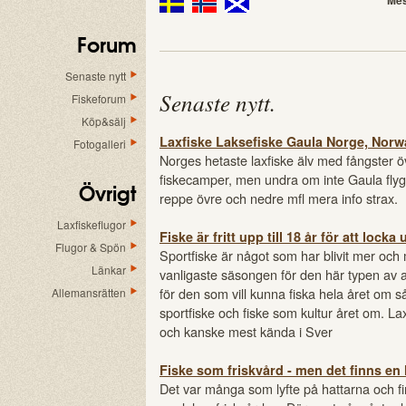
Mes
Forum
Senaste nytt
Senaste nytt
.
Fiskeforum
Köp&sälj
Laxfiske Laksefiske Gaula Norge, Norw
Fotogalleri
Norges hetaste laxfiske älv med fångster öv
fiskecamper, men undra om inte Gaula flygi
Övrigt
reppe övre och nedre mfl mera info strax.
Laxfiskeflugor
Fiske är fritt upp till 18 år för att loc
Flugor & Spön
Sportfiske är något som har blivit mer och
Länkar
vanligaste säsongen för den här typen av 
för den som vill kunna fiska hela året om
Allemansrätten
sportfiske och fiske som kultur året om. Lax
och kanske mest kända i Sver
Fiske som friskvård - men det finns en
Det var många som lyfte på hattarna och fira