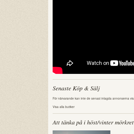
Senaste Köp & Sälj
För närvarande kan inte de senast inlagda annonserna vis
Visa alla butiker
Att tänka på i höst/vinter mörkret