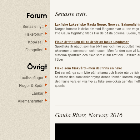
Senaste nytt
.
Forum
Laxfiske Laksefiske Gaula Norge, Norway. Salmonfishi
Senaste nytt
Norges hetaste laxfiske älv med fångster över 30 ton varj
inte Gaula flygishing frieds Har de bästa polerna. Sverre, 
Fiskeforum
Köp&sälj
Fiske är fritt upp till 18 år för att locka ungdomar
Sportfiske är något som har blivit mer och mer populärt me
Fotogalleri
aktiviteter är sommaren och hösten. Men för den som vill 
staterna sportfiske och fiske som kultur året om. Laxfiske 
i Sver
Övrigt
Fiske som friskvård - men det finns en hake
Det var många som lyfte på hattarna och firade när de fick r
Laxfiskeflugor
så måste den som tänker nyttja denna förmån komma ihåg en
det måste vara en viss typ av fiske som också ger viss moti
Flugor & Spön
sportfis
Länkar
Allemansrätten
Gaula River, Norway 2016