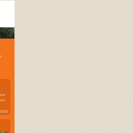
?
how
how
camps