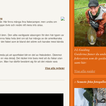
ng
e år. Här finns många fina fiskecamper, men undra om
reppe övre och nedre mfl mera info strax.
d åren. Den allra vanligaste säsongen för den här typen av
kunna fiska hela året om så har många av de amerikanska
är det fisket som är bland det större och kanske mest kända
J.L Guiding
Guiderna finner du unde
eda på att sportfisket blir en del av friskvården. Däremot
fiskevatten som de guida
 viss detalj. Det räcker inte bara med att du fiskar utan
on. Man har därför bestämt sig för att det måste vara
samt här:
Visa alla nyheter
Visa alla guider
:: Senaste från fotogalle