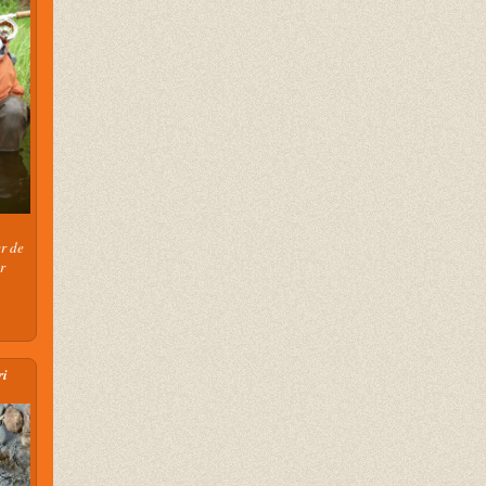
r de
r
ri