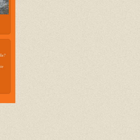
 du?
te