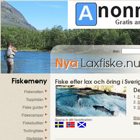
Anv:
Nya
Laxfiske.n
Fiskemeny
Fiske efter lax och öring i Sve
De
Fiskevatten
1.
E
Topplistan
2.
S
Fiske guider
3.
S
Fiskecamper
Blä
Spana in ditt favoritvatten
Fiskebutiker
Mes
Trollingfiske
Startsidan