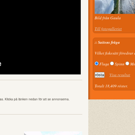
Bild från Gaula
Till fotogalleriet
:: Saitens fråga
Vilket fiskesätt föredrar
Fluga
Spinn
Me
Visa resultat
Totalt 18,409 röster.
as. Klicka på länken nedan för att se annonserna.