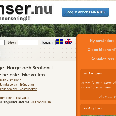
Ny användare
Lösen:
u
Glömt lösenord
Kontakta oss
rige, Norge och Scotland
 hetaste fiskevatten
:: Fiskecamper
mån - Småland
currently_now_camp_s
teindalselva - Tröndelag
currently_now_camp_s
kellefteå älv - Västerbotten
show_all_
ddra bland fiskevatten
t fångstrika älvarna
Visa topplistan
:: Fiske guider